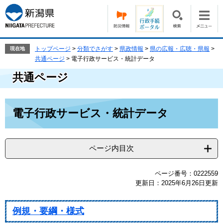
ペ
メ
ー
ニ
ジ
ュ
の
ー
先
を
トップページ
>
分類でさがす
>
県政情報
>
県の広報・広聴・県報
>
現在地
頭
飛
共通ページ
>
電子行政サービス・統計データ
で
ば
共通ページ
す。
し
て
本
本
文
電子行政サービス・統計データ
文
へ
ページ内目次
ページ番号：0222559
更新日：2025年6月26日更新
例規・要綱・様式