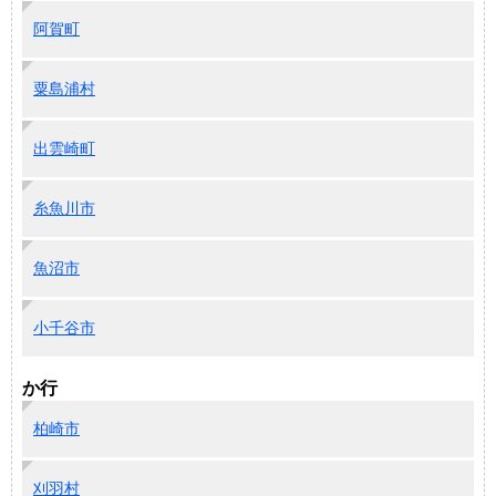
阿賀町
粟島浦村
出雲崎町
糸魚川市
魚沼市
小千谷市
か行
柏崎市
刈羽村