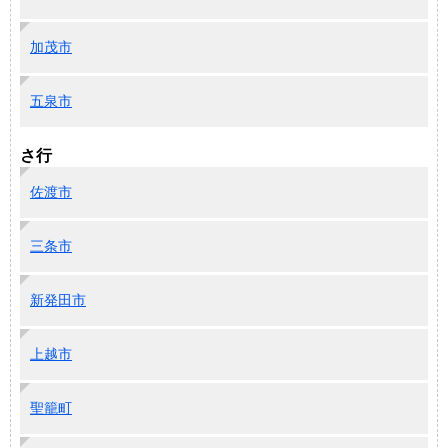
加茂市
五泉市
さ行
佐渡市
三条市
新発田市
上越市
聖籠町