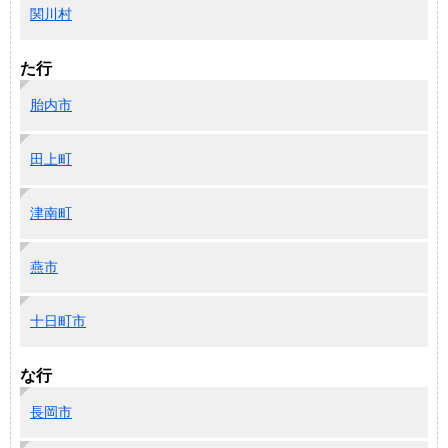
関川村
た行
胎内市
田上町
津南町
燕市
十日町市
な行
長岡市