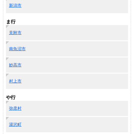
新潟市
ま行
見附市
南魚沼市
妙高市
村上市
や行
弥彦村
湯沢町