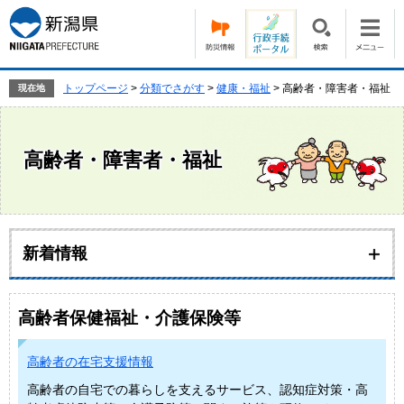
ペ
メ
ー
ニ
ジ
ュ
の
ー
先
を
トップページ
>
分類でさがす
>
健康・福祉
>
高齢者・障害者・福祉
現在地
頭
飛
で
ば
す。
し
高齢者・障害者・福祉
て
本
文
へ
本
文
新着情報
高齢者保健福祉・介護保険等
高齢者の在宅支援情報
高齢者の自宅での暮らしを支えるサービス、認知症対策・高