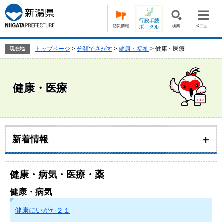
ペ
メ
ー
ニ
ジ
ュ
の
ー
先
を
トップページ
>
分類でさがす
>
健康・福祉
>
健康・医療
現在地
頭
飛
で
ば
す。
し
健康・医療
て
本
文
へ
本
文
新着情報
健康・病気・医療・薬
健康・病気
健康にいがた２１