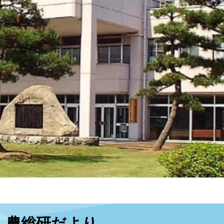
本
農総研だより
文