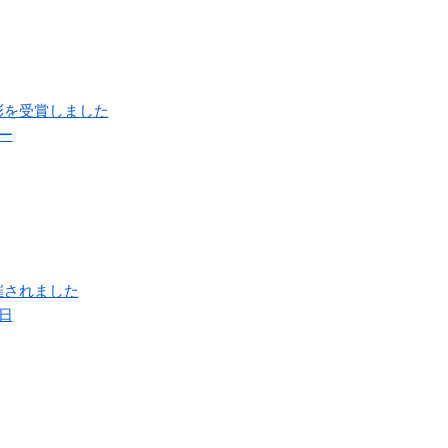
彰を受賞しました
ー
催されました
日