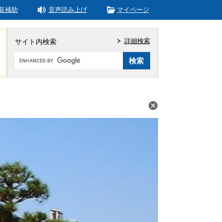
覧補助
音声読み上げ
マイページ
詳細検索
サイト内検索
Google
カ
ス
タ
ム
検
索