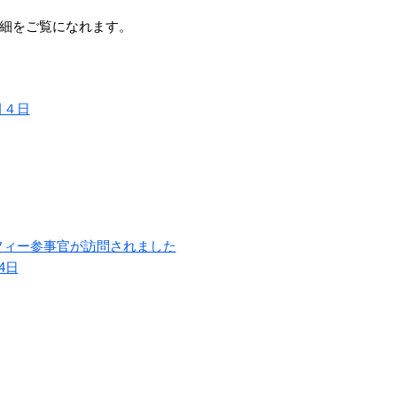
細をご覧になれます。
月４日
フィー参事官が訪問されました
4日