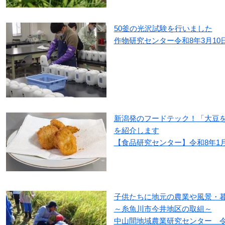
50釜の光沢試験を行いました
作物研究センター令和8年3月10
新潟発のフードテック！「大豆
を紹介します
【食品研究センター】令和8年1月
子供たちに地元の農業や風景・
～糸魚川市今井地区の取組～
中山間地域農業研究センター 令和