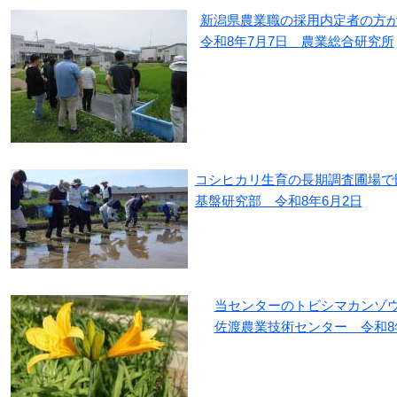
新潟県農業職の採用内定者の方
令和8年7月7日 農業総合研究所
コシヒカリ生育の長期調査圃場で
基盤研究部 令和8年6月2日
当センターのトビシマカンゾ
佐渡農業技術センター 令和8年