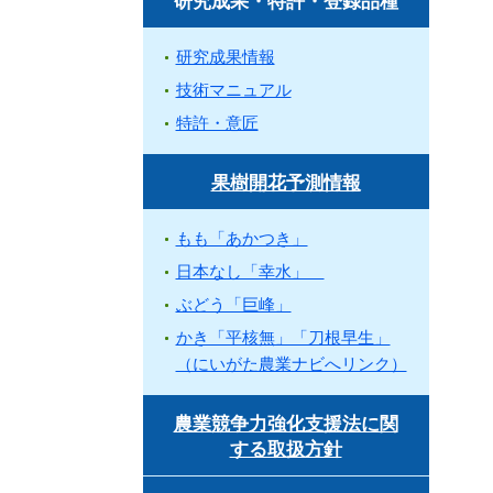
研究成果・特許・登録品種
研究成果情報
技術マニュアル
特許・意匠
果樹開花予測情報
もも「あかつき」
日本なし「幸水」
ぶどう「巨峰」
かき「平核無」「刀根早生」
（にいがた農業ナビへリンク）
農業競争力強化支援法に関
する取扱方針