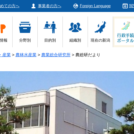
めての方へ
事業者の方へ
Foreign Language
閲
情報
分野別
目的別
組織別
現在の新潟
・産業
>
農林水産業
>
農業総合研究所
>
農総研だより