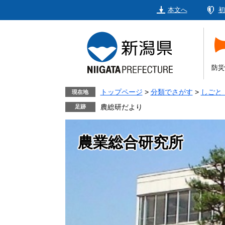
ペ
メ
本文へ
初
ー
ニ
ジ
ュ
の
ー
先
を
頭
飛
防災
で
ば
す。
し
トップページ
>
分類でさがす
>
しごと
現在地
て
農総研だより
本
文
農業総合研究所
へ